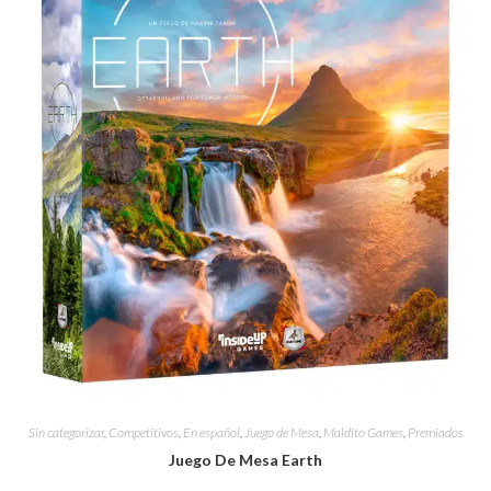
Sin categorizar
,
Competitivos
,
En español
,
Juego de Mesa
,
Maldito Games
,
Premiados
Juego De Mesa Earth