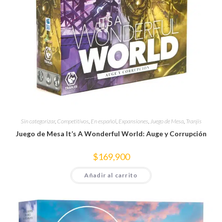
Sin categorizar
,
Competitivos
,
En español
,
Expansiones
,
Juego de Mesa
,
Tranjis
Juego de Mesa It’s A Wonderful World: Auge y Corrupción
$
169,900
Añadir al carrito