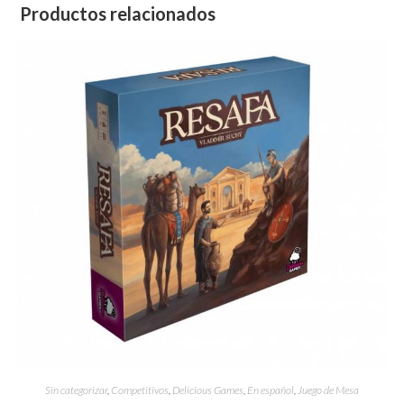
Productos relacionados
Sin categorizar
,
Competitivos
,
Delicious Games
,
En español
,
Juego de Mesa