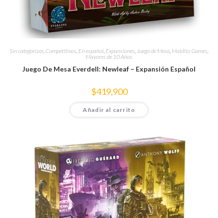
Sin categorizar
,
Competitivos
,
En español
,
Expansiones
,
Juego de Mesa
,
Maldito Games
,
Mayores de 10 Años
Juego De Mesa Everdell: Newleaf – Expansión Español
$
419,900
Añadir al carrito