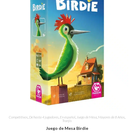
Competitivos
,
De hasta 4 jugadores
,
En español
,
Juego de Mesa
,
Mayores de 8 Años
,
Tranjis
Juego de Mesa Birdie