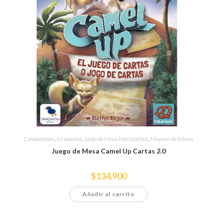
Competitivos
,
En español
,
Juego de Mesa
,
MasQueOca
,
Mayores de 8 Años
Juego de Mesa Camel Up Cartas 2.0
$
134,900
Añadir al carrito