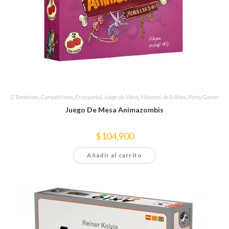
2 Tomatoes
,
Competitivos
,
En español
,
Juego de Mesa
,
Mayores de 8 Años
,
Party Games
Juego De Mesa Animazombis
$
104,900
Añadir al carrito