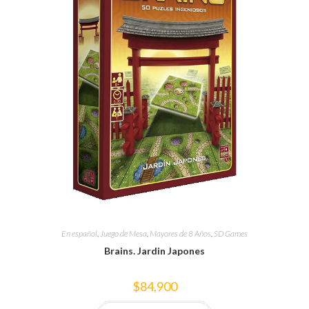
En español
,
Juego de Mesa
,
Mayores de 8 Años
,
SD Games
Brains. Jardin Japones
$
84,900