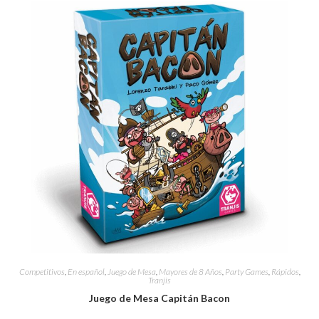
Competitivos
,
En español
,
Juego de Mesa
,
Mayores de 8 Años
,
Party Games
,
Rápidos
,
Tranjis
Juego de Mesa Capitán Bacon