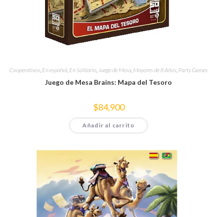
Cooperativos
,
En español
,
En Solitario
,
Juego de Mesa
,
Mayores de 8 Años
,
Party Games
Juego de Mesa Brains: Mapa del Tesoro
$
84,900
Añadir al carrito