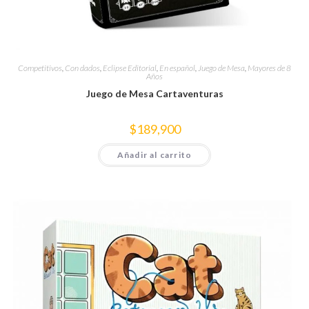
Competitivos
,
Con dados
,
Eclipse Editorial
,
En español
,
Juego de Mesa
,
Mayores de 8
Años
Juego de Mesa Cartaventuras
$
189,900
Añadir al carrito