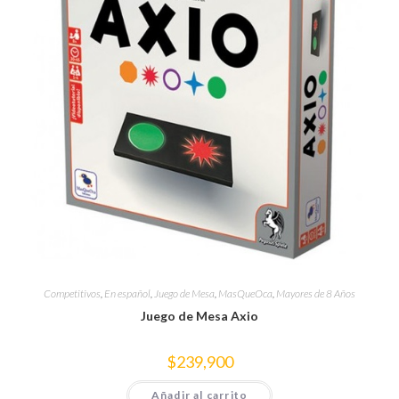
Competitivos
,
En español
,
Juego de Mesa
,
MasQueOca
,
Mayores de 8 Años
Juego de Mesa Axio
$
239,900
Añadir al carrito