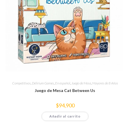
Competitivos
,
Delirium Games
,
En español
,
Juego de Mesa
,
Mayores de 8 Años
Juego de Mesa Cat Between Us
$
94,900
Añadir al carrito