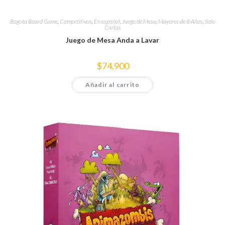
Bogota Board Game
,
Competitivos
,
En español
,
Juego de Mesa
,
Mayores de 8 Años
,
Solo
Cartas
Juego de Mesa Anda a Lavar
$
74,900
Añadir al carrito