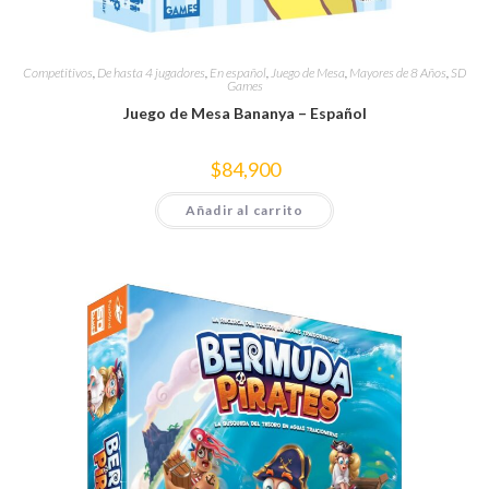
Competitivos
,
De hasta 4 jugadores
,
En español
,
Juego de Mesa
,
Mayores de 8 Años
,
SD
Games
Juego de Mesa Bananya – Español
$
84,900
Añadir al carrito