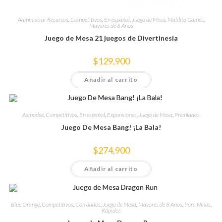
Administrar Recursos
,
Competitivos
,
En español
,
Juego de Mesa
,
Maldito Games
,
Mayores de 6 Años
Juego de Mesa 21 juegos de Divertinesia
$
129,900
Añadir al carrito
Asmodee
,
Competitivos
,
En español
,
Expansiones
,
Juego de Mesa
,
Premiados
Juego De Mesa Bang! ¡La Bala!
$
274,900
Añadir al carrito
Blue Orange
,
Competitivos
,
Con dados
,
Juego de Mesa
,
Mayores de 8 Años
,
Para Niños
,
Rápidos