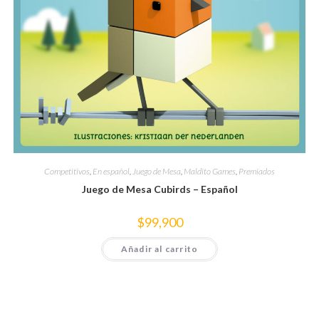
Competitivos
,
En español
,
Juego de Mesa
,
Maldito Games
,
Premiados
Juego de Mesa Cubirds – Español
$
99,900
Añadir al carrito