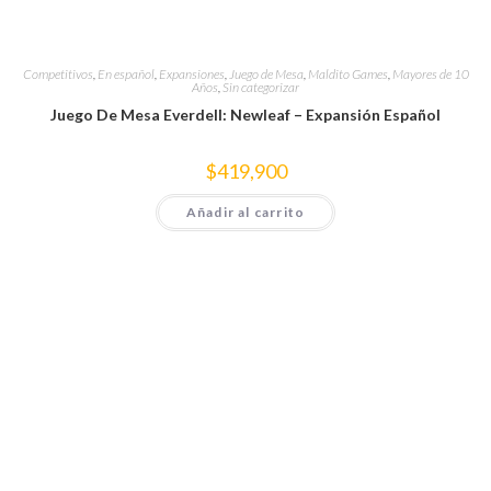
Competitivos
,
En español
,
Expansiones
,
Juego de Mesa
,
Maldito Games
,
Mayores de 10
Años
,
Sin categorizar
Juego De Mesa Everdell: Newleaf – Expansión Español
$
419,900
Añadir al carrito