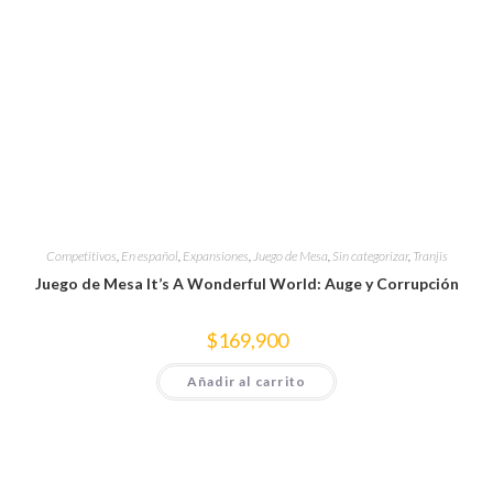
Competitivos
,
En español
,
Expansiones
,
Juego de Mesa
,
Sin categorizar
,
Tranjis
Juego de Mesa It’s A Wonderful World: Auge y Corrupción
$
169,900
Añadir al carrito