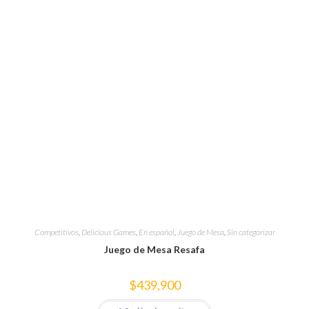
Competitivos
,
Delicious Games
,
En español
,
Juego de Mesa
,
Sin categorizar
Juego de Mesa Resafa
$
439,900