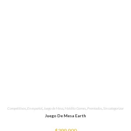
Competitivos
,
En español
,
Juego de Mesa
,
Maldito Games
,
Premiados
,
Sin categorizar
Juego De Mesa Earth
$
399,900