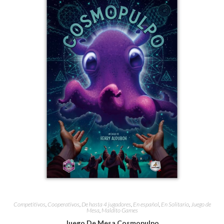
Competitivos
,
Cooperativos
,
De hasta 4 jugadores
,
En español
,
En Solitario
,
Juego de
Mesa
,
Maldito Games
Juego De Mesa Cosmopulpo