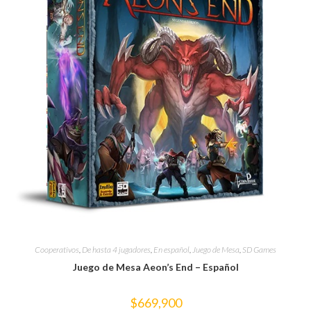
Cooperativos
,
De hasta 4 jugadores
,
En español
,
Juego de Mesa
,
SD Games
Juego de Mesa Aeon’s End – Español
$
669,900