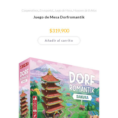
Cooperativos
,
En español
,
Juego de Mesa
,
Mayores de 8 Años
Juego de Mesa Dorfromantik
$
319,900
Añadir al carrito