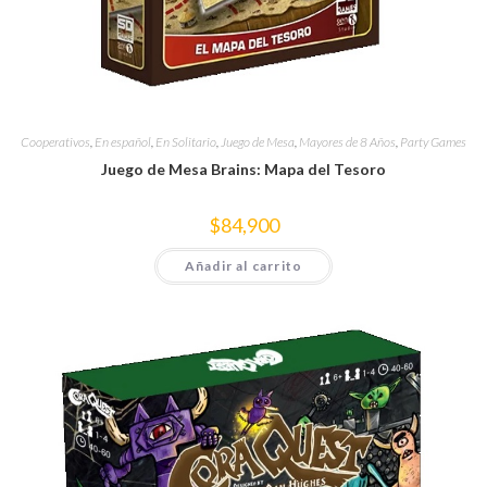
Cooperativos
,
En español
,
En Solitario
,
Juego de Mesa
,
Mayores de 8 Años
,
Party Games
Juego de Mesa Brains: Mapa del Tesoro
$
84,900
Añadir al carrito