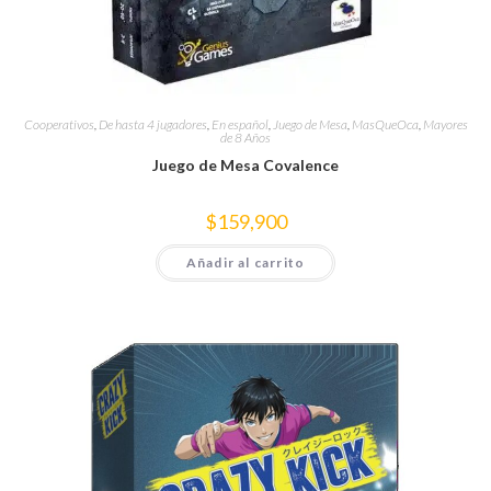
Cooperativos
,
De hasta 4 jugadores
,
En español
,
Juego de Mesa
,
MasQueOca
,
Mayores
de 8 Años
Juego de Mesa Covalence
$
159,900
Añadir al carrito