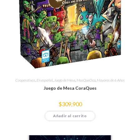
Cooperativos
,
En español
,
Juego de Mesa
,
MasQueOca
,
Mayores de 6 Años
Juego de Mesa CoraQues
$
309,900
Añadir al carrito