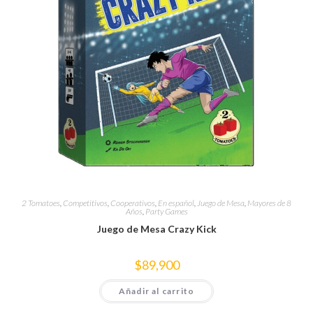
2 Tomatoes
,
Competitivos
,
Cooperativos
,
En español
,
Juego de Mesa
,
Mayores de 8
Años
,
Party Games
Juego de Mesa Crazy Kick
$
89,900
Añadir al carrito