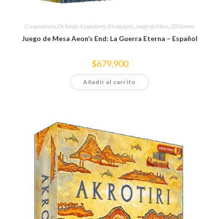
Cooperativos
,
De hasta 4 jugadores
,
En equipos
,
Juego de Mesa
,
SD Games
Juego de Mesa Aeon’s End: La Guerra Eterna – Español
$
679,900
Añadir al carrito