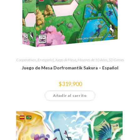
Cooperativos
,
En español
,
Juego de Mesa
,
Mayores de 10 Años
,
SD Games
Juego de Mesa Dorfromantik Sakura – Español
$
319,900
Añadir al carrito