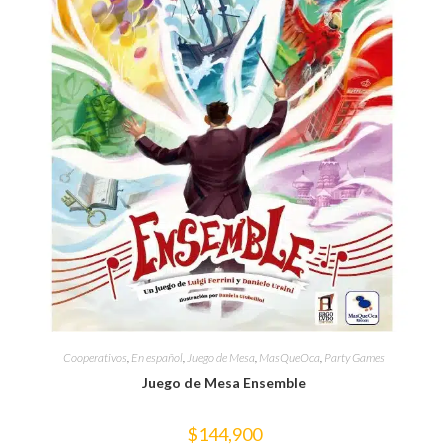
Cooperativos
,
En español
,
Juego de Mesa
,
MasQueOca
,
Party Games
Juego de Mesa Ensemble
$
144,900