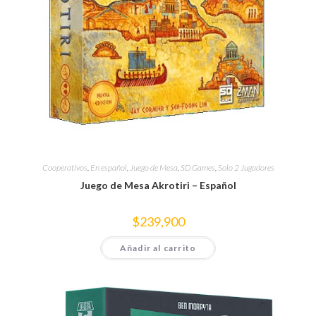
Cooperativos
,
En español
,
Juego de Mesa
,
SD Games
,
Solo 2 Jugadores
Juego de Mesa Akrotiri – Español
$
239,900
Añadir al carrito