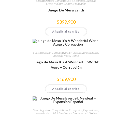
Sin categorizar
,
Competitivos
,
En español
,
Juego de
Mesa
,
Maldito Games
,
Premiados
Juego De Mesa Earth
$
399,900
Añadir al carrito
Sin categorizar
,
Competitivos
,
En español
,
Expansiones
,
Juego de Mesa
,
Tranjis
Juego de Mesa It’s A Wonderful World:
Auge y Corrupción
$
169,900
Añadir al carrito
Sin categorizar
,
Competitivos
,
En español
,
Expansiones
,
Juego de Mesa
,
Maldito Games
,
Mayores de 10 Años