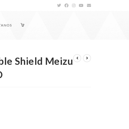
TANOS
ible Shield Meizu
D