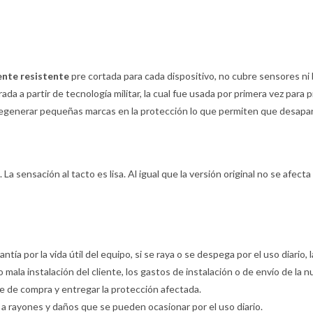
ente resistente
pre cortada para cada dispositivo, no cubre sensores ni 
ada a partir de tecnología militar, la cual fue usada por primera vez para 
egenerar pequeñas marcas en la protección lo que permiten que desaparez
La sensación al tacto es lisa. Al igual que la versión original no se afecta 
rantía por la vida útil del equipo, si se raya o se despega por el uso diario
o mala instalación del cliente, los gastos de instalación o de envío de la
te de compra y entregar la protección afectada.
ia a rayones y daños que se pueden ocasionar por el uso diario.