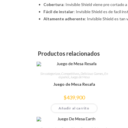
Cobertura
: Invisible Shield viene pre cortado 
Fácil de instalar
: Invisible Shield es de facil i
Altamente adherente
: Invisible Shield es ta
Productos relacionados
Sin categorizar
,
Competitivos
,
Delicious Games
,
En
español
,
Juego de Mesa
Juego de Mesa Resafa
$
439,900
Añadir al carrito