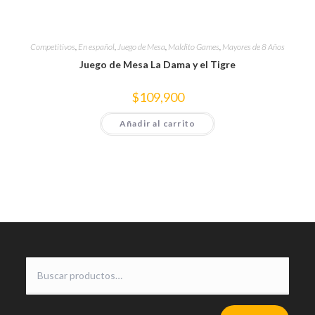
Competitivos
,
En español
,
Juego de Mesa
,
Maldito Games
,
Mayores de 8 Años
Juego de Mesa La Dama y el Tigre
$
109,900
Añadir al carrito