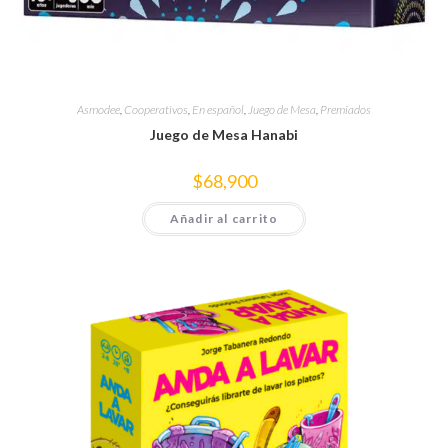
Asmodee
,
Cooperativos
,
En español
,
Juego de Mesa
,
Premiados
Juego de Mesa Hanabi
$
68,900
Añadir al carrito