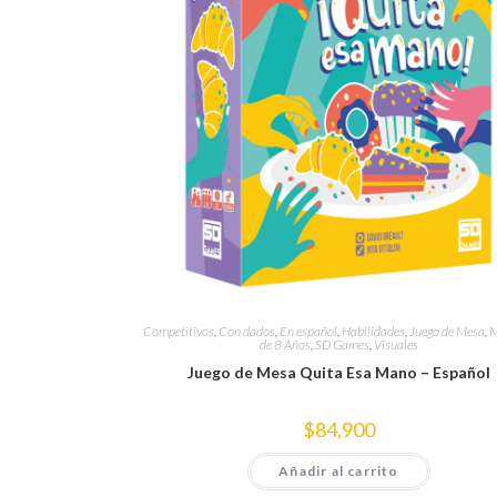
Competitivos
,
Con dados
,
En español
,
Habilidades
,
Juego de Mesa
,
M
de 8 Años
,
SD Games
,
Visuales
Juego de Mesa Quita Esa Mano – Español
$
84,900
Añadir al carrito