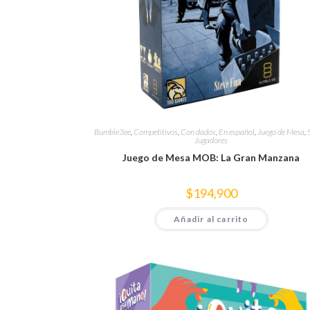
Bumble3ee
,
Competitivos
,
Con dados
,
En español
,
Juego de Mesa
,
Jugadores
Juego de Mesa MOB: La Gran Manzana
$
194,900
Añadir al carrito