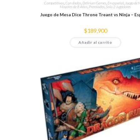
Competitivos
,
Con dados
,
Delirium Games
,
En español
,
Juego de 
Mayores de 8 Años
,
Premiados
,
Solo 2 Jugadores
Juego de Mesa Dice Throne Treant vs Ninja – Es
$
189,900
Añadir al carrito