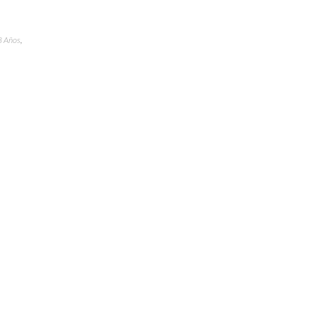
8 Años
,