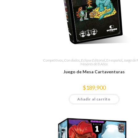
Competitivos
,
Con dados
,
Eclipse Editorial
,
En español
,
Juego de 
Mayores de 8 Años
Juego de Mesa Cartaventuras
$
189,900
Añadir al carrito