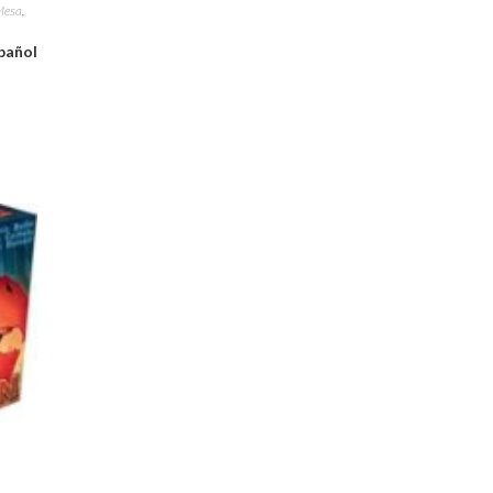
Mesa
,
pañol