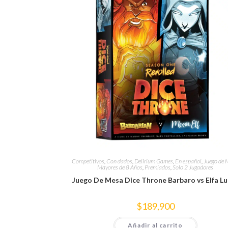
Competitivos
,
Con dados
,
Delirium Games
,
En español
,
Juego de 
Mayores de 8 Años
,
Premiados
,
Solo 2 Jugadores
Juego De Mesa Dice Throne Barbaro vs Elfa Lu
$
189,900
Añadir al carrito