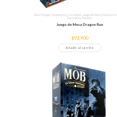
Blue Orange
,
Competitivos
,
Con dados
,
Juego de Mesa
,
Mayores de 
Para Niños
,
Rápidos
Juego de Mesa Dragon Run
$
92,900
Añadir al carrito