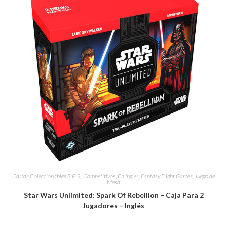
Cartas Coleccionables R.P.G.
,
Competitivos
,
En Ingles
,
Fantasy Flight Games
,
Juego de
Mesa
Star Wars Unlimited: Spark Of Rebellion – Caja Para 2
Jugadores – Inglés