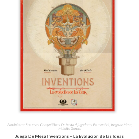
Administrar Recursos
,
Competitivos
,
De hasta 4 jugadores
,
En español
,
Juego de Mesa
,
Maldito Games
Juego De Mesa Inventions – La Evolución de las Ideas