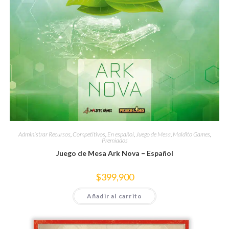
Administrar Recursos
,
Competitivos
,
En español
,
Juego de Mesa
,
Maldito Games
,
Premiados
Juego de Mesa Ark Nova – Español
$
399,900
Añadir al carrito