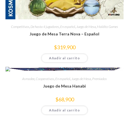
Competitivos
,
De hasta 4 jugadores
,
En español
,
Juego de Mesa
,
Maldito Games
Juego de Mesa Terra Nova – Español
$
319,900
Añadir al carrito
Asmodee
,
Cooperativos
,
En español
,
Juego de Mesa
,
Premiados
Juego de Mesa Hanabi
$
68,900
Añadir al carrito