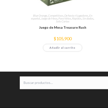
Blue Orange
,
Competitivos
,
De hasta 4 jugadores
,
En
español
,
Juego de Mesa
,
Para Niños
,
Rápidos
,
Sin dados
,
Solo Cartas
Juego de Mesa Treasure Rush
$
105,900
Añadir al carrito