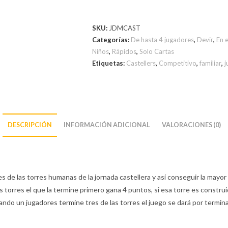
SKU:
JDMCAST
Categorías:
De hasta 4 jugadores
,
Devir
,
En 
Niños
,
Rápidos
,
Solo Cartas
Etiquetas:
Castellers
,
Competitivo
,
familiar
,
j
DESCRIPCIÓN
INFORMACIÓN ADICIONAL
VALORACIONES (0)
s de las torres humanas de la jornada castellera y así conseguir la mayo
torres el que la termine primero gana 4 puntos, si esa torre es construida
uando un jugadores termine tres de las torres el juego se dará por termin