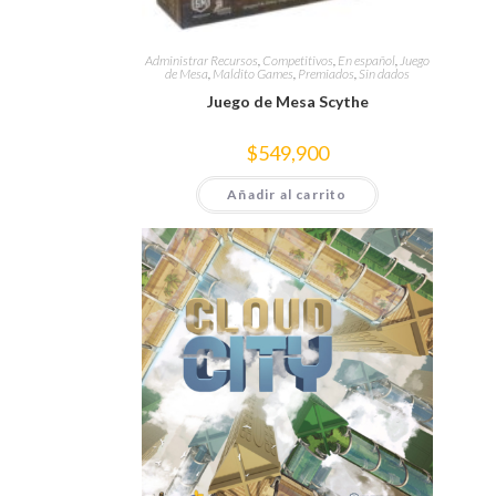
Administrar Recursos
,
Competitivos
,
En español
,
Juego
de Mesa
,
Maldito Games
,
Premiados
,
Sin dados
Juego de Mesa Scythe
$
549,900
Añadir al carrito