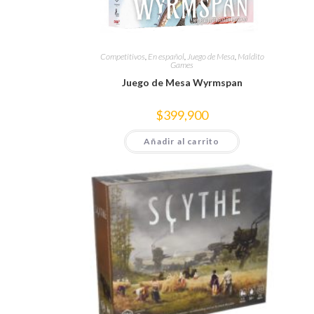
Competitivos
,
En español
,
Juego de Mesa
,
Maldito
Games
Juego de Mesa Wyrmspan
$
399,900
Añadir al carrito