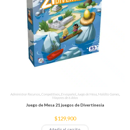
Administrar Recursos
,
Competitivos
,
En español
,
Juego de Mesa
,
Maldito Games
,
Mayores de 6 Años
Juego de Mesa 21 juegos de Divertinesia
$
129,900
Añadir al carrito