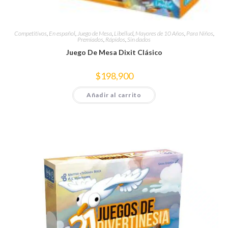
Competitivos
,
En español
,
Juego de Mesa
,
Libellud
,
Mayores de 10 Años
,
Para Niños
,
Premiados
,
Rápidos
,
Sin dados
Juego De Mesa Dixit Clásico
$
198,900
Añadir al carrito