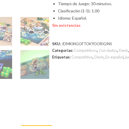
Tiempo de Juego: 30 minutos.
Clasificación (1-5): 1.00
Idioma: Español.
Sin existencias
SKU:
JDMKINGOFTOKYOORIGINS
Categorías:
Competitivos
,
Con dados
,
Devir
Etiquetas:
Competitivo
,
Devir
,
En español
,
ju