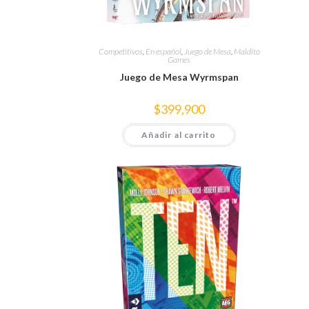
Competitivos
,
En español
,
Juego de Mesa
,
Maldito
Games
Juego de Mesa Wyrmspan
$
399,900
Añadir al carrito