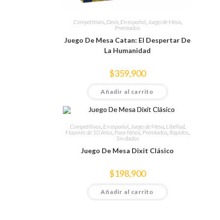
Competitivos
,
Devir
,
En español
,
Juego de Mesa
,
Premiados
Juego De Mesa Catan: El Despertar De
La Humanidad
$
359,900
Añadir al carrito
Competitivos
,
En español
,
Juego de Mesa
,
Libellud
,
Mayores de 10 Años
,
Para Niños
,
Premiados
,
Rápidos
,
Sin dados
Juego De Mesa Dixit Clásico
$
198,900
Añadir al carrito