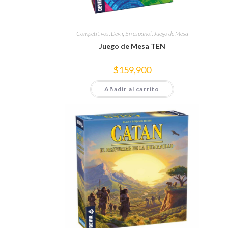
Competitivos
,
Devir
,
En español
,
Juego de Mesa
Juego de Mesa TEN
$
159,900
Añadir al carrito