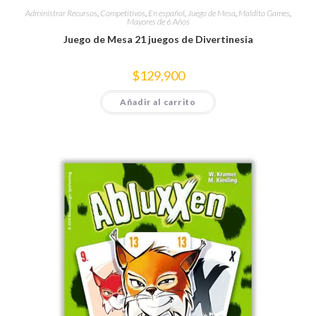
Administrar Recursos
,
Competitivos
,
En español
,
Juego de Mesa
,
Maldito Games
,
Mayores de 6 Años
Juego de Mesa 21 juegos de Divertinesia
$
129,900
Añadir al carrito