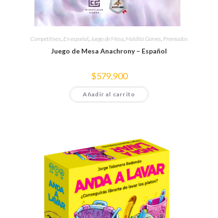
Competitivos
,
En español
,
Juego de Mesa
,
Maldito Games
,
Premiados
Juego de Mesa Anachrony – Español
$
579,900
Añadir al carrito