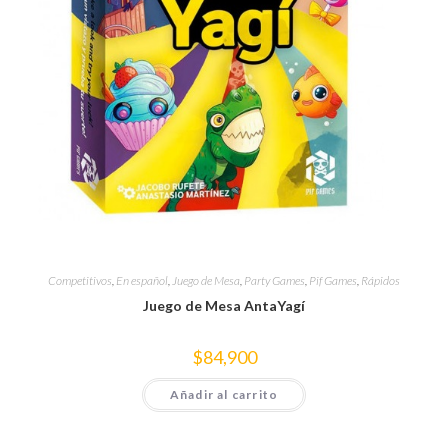
Competitivos
,
En español
,
Juego de Mesa
,
Party Games
,
Pif Games
,
Rápidos
Juego de Mesa AntaYagí
$
84,900
Añadir al carrito