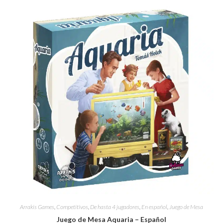
Arrakis Games
,
Competitivos
,
De hasta 4 jugadores
,
En español
,
Juego de Mesa
Juego de Mesa Aquaria – Español