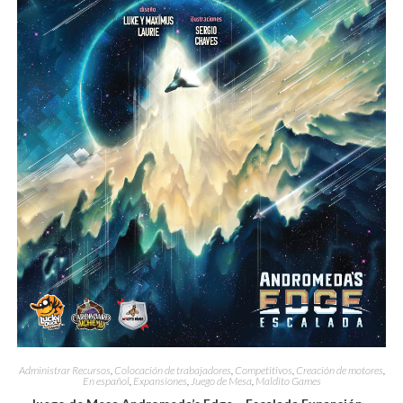
Administrar Recursos
,
Colocación de trabajadores
,
Competitivos
,
Creación de motores
,
En español
,
Expansiones
,
Juego de Mesa
,
Maldito Games