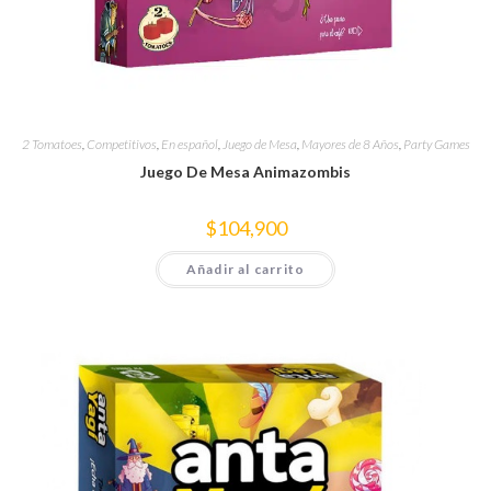
2 Tomatoes
,
Competitivos
,
En español
,
Juego de Mesa
,
Mayores de 8 Años
,
Party Games
Juego De Mesa Animazombis
$
104,900
Añadir al carrito