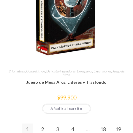
2 Tomatoes
,
Competitivos
,
De hasta 4 jugadores
,
En español
,
Expansiones
,
Juego de
Mesa
Juego de Mesa Arcs: Lideres y Trasfondo
$
99,900
Añadir al carrito
1
2
3
4
…
18
19