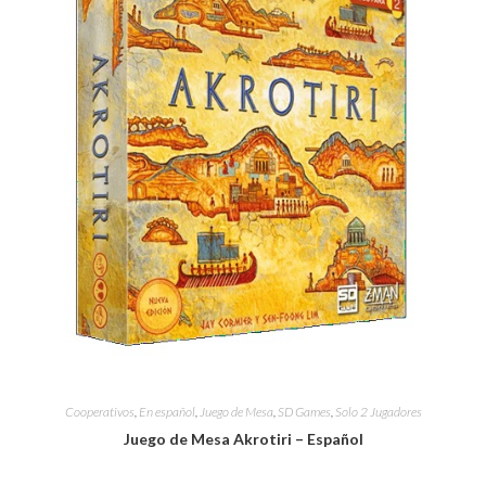
Cooperativos
,
En español
,
Juego de Mesa
,
SD Games
,
Solo 2 Jugadores
Juego de Mesa Akrotiri – Español