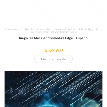
Colocación de trabajadores
,
Competitivos
,
Creación de motores
,
De hasta 4 jugadores
,
En español
,
Juego de Mesa
,
Maldito Games
Juego De Mesa Andromeda’s Edge – Español
$
529,900
Añadir al carrito