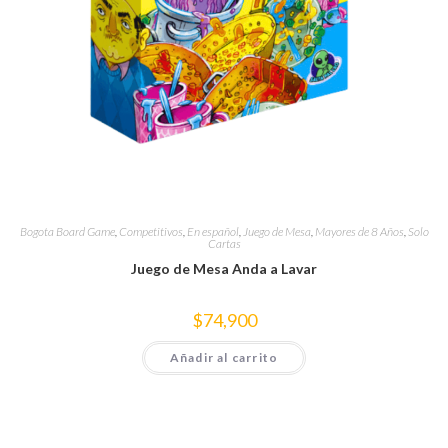
Bogota Board Game
,
Competitivos
,
En español
,
Juego de Mesa
,
Mayores de 8 Años
,
Solo
Cartas
Juego de Mesa Anda a Lavar
$
74,900
Añadir al carrito