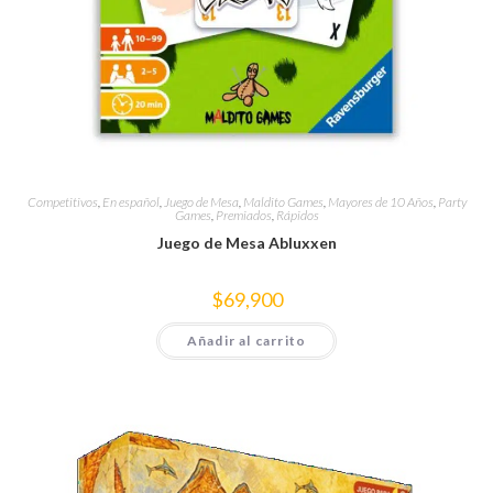
Competitivos
,
En español
,
Juego de Mesa
,
Maldito Games
,
Mayores de 10 Años
,
Party
Games
,
Premiados
,
Rápidos
Juego de Mesa Abluxxen
$
69,900
Añadir al carrito