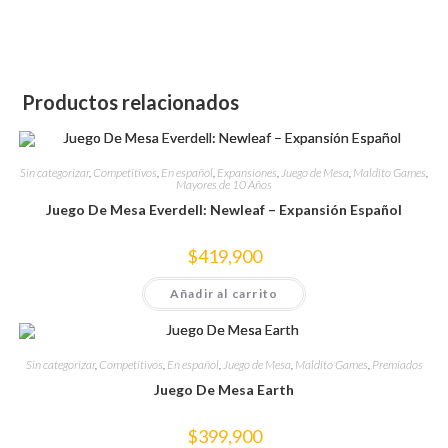
Productos relacionados
Sin categorizar
,
Competitivos
,
En español
,
Expansiones
,
Juego de Mesa
,
Maldito Games
,
Mayores de 10 Años
Juego De Mesa Everdell: Newleaf – Expansión Español
$
419,900
Añadir al carrito
Sin categorizar
,
Competitivos
,
En español
,
Juego de Mesa
,
Maldito Games
,
Premiados
Juego De Mesa Earth
$
399,900