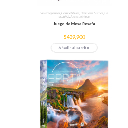
Sin categorizar
,
Competitivos
,
Delicious Games
,
En
español
,
Juego de Mesa
Juego de Mesa Resafa
$
439,900
Añadir al carrito