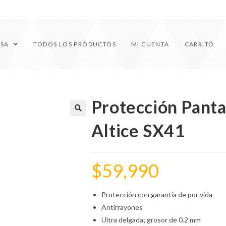
ESA
TODOS LOS PRODUCTOS
MI CUENTA
CARRITO
Protección Pantal
🔍
Altice SX41
$
59,990
Protección con garantía de por vida
Antirrayones
Ultra delgada; grosor de 0.2 mm