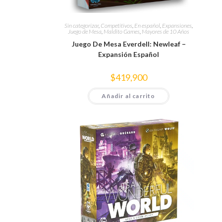
Sin categorizar
,
Competitivos
,
En español
,
Expansiones
,
Juego de Mesa
,
Maldito Games
,
Mayores de 10 Años
Juego De Mesa Everdell: Newleaf –
Expansión Español
$
419,900
Añadir al carrito