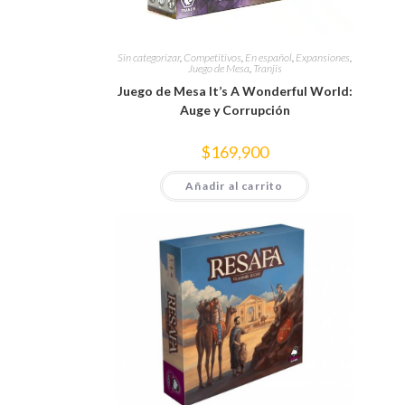
Sin categorizar
,
Competitivos
,
En español
,
Expansiones
,
Juego de Mesa
,
Tranjis
Juego de Mesa It’s A Wonderful World:
Auge y Corrupción
$
169,900
Añadir al carrito