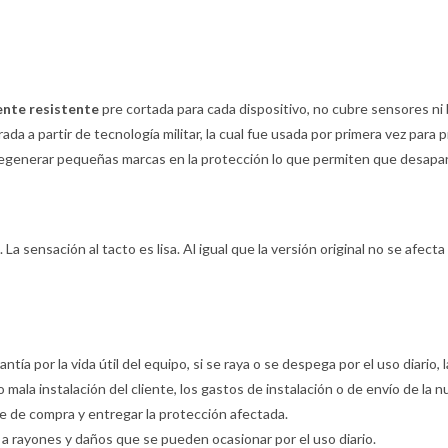
ente resistente
pre cortada para cada dispositivo, no cubre sensores ni 
ada a partir de tecnología militar, la cual fue usada por primera vez para 
egenerar pequeñas marcas en la protección lo que permiten que desaparez
La sensación al tacto es lisa. Al igual que la versión original no se afecta 
rantía por la vida útil del equipo, si se raya o se despega por el uso diario
o mala instalación del cliente, los gastos de instalación o de envío de la
te de compra y entregar la protección afectada.
ia a rayones y daños que se pueden ocasionar por el uso diario.