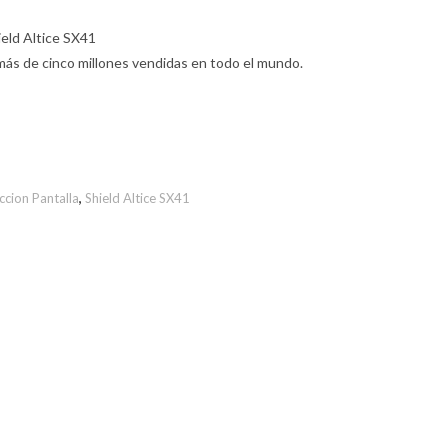
ield Altice SX41
más de cinco millones vendidas en todo el mundo.
ccion Pantalla
,
Shield Altice SX41