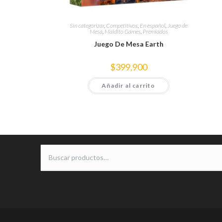
Sin categorizar
,
Competitivos
,
En español
,
Juego de
Mesa
,
Maldito Games
,
Premiados
Juego De Mesa Earth
$
399,900
Añadir al carrito