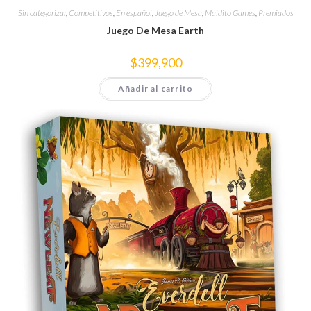
Sin categorizar
,
Competitivos
,
En español
,
Juego de Mesa
,
Maldito Games
,
Premiados
Juego De Mesa Earth
$
399,900
Añadir al carrito