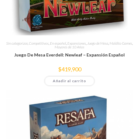
Sin categorizar
,
Competitivos
,
En español
,
Expansiones
,
Juego de Mesa
,
Maldito Games
,
Mayores de 10 Años
Juego De Mesa Everdell: Newleaf – Expansión Español
$
419,900
Añadir al carrito