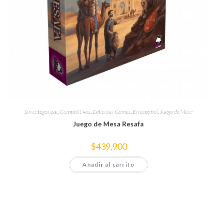
Sin categorizar
,
Competitivos
,
Delicious Games
,
En español
,
Juego de Mesa
Juego de Mesa Resafa
$
439,900
Añadir al carrito