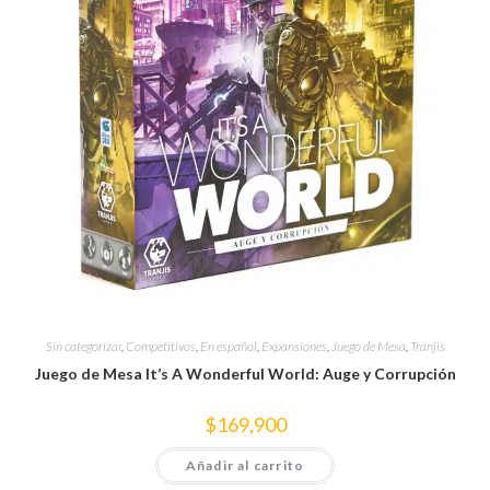
Sin categorizar
,
Competitivos
,
En español
,
Expansiones
,
Juego de Mesa
,
Tranjis
Juego de Mesa It’s A Wonderful World: Auge y Corrupción
$
169,900
Añadir al carrito