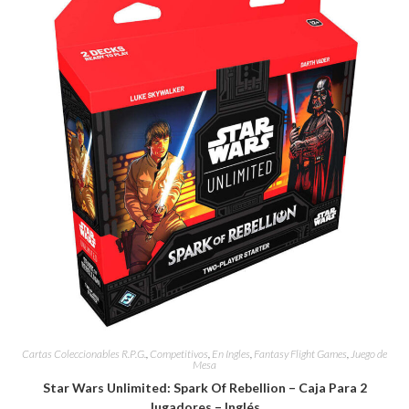
Cartas Coleccionables R.P.G.
,
Competitivos
,
En Ingles
,
Fantasy Flight Games
,
Juego de
Mesa
Star Wars Unlimited: Spark Of Rebellion – Caja Para 2
Jugadores – Inglés