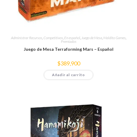
Administrar Recursos
,
Competitivos
,
En español
,
Juego de Mesa
,
Maldito Games
,
Premiados
Juego de Mesa Terraforming Mars – Español
$
389,900
Añadir al carrito