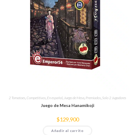
2 Tomatoes
,
Competitivos
,
En español
,
Juego de Mesa
,
Premiados
,
Solo 2 Jugadores
Juego de Mesa Hanamikoji
$
129,900
Añadir al carrito