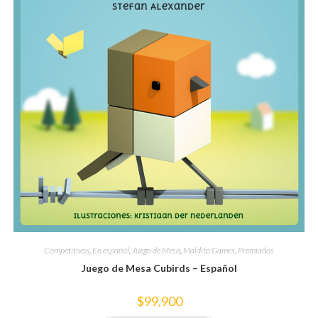
Competitivos
,
En español
,
Juego de Mesa
,
Maldito Games
,
Premiados
Juego de Mesa Cubirds – Español
$
99,900