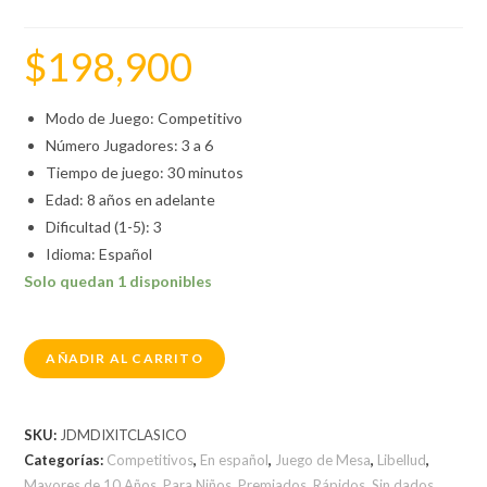
$
198,900
Modo de Juego: Competitivo
Número Jugadores: 3 a 6
Tiempo de juego: 30 minutos
Edad: 8 años en adelante
Dificultad (1-5): 3
Idioma: Español
Solo quedan 1 disponibles
AÑADIR AL CARRITO
SKU:
JDMDIXITCLASICO
Categorías:
Competitivos
,
En español
,
Juego de Mesa
,
Libellud
,
Mayores de 10 Años
,
Para Niños
,
Premiados
,
Rápidos
,
Sin dados