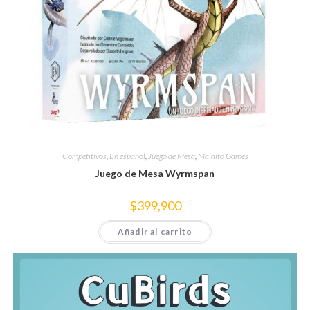
Competitivos
,
En español
,
Juego de Mesa
,
Maldito Games
Juego de Mesa Wyrmspan
$
399,900
Añadir al carrito