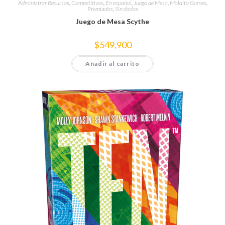
Administrar Recursos
,
Competitivos
,
En español
,
Juego de Mesa
,
Maldito Games
,
Premiados
,
Sin dados
Juego de Mesa Scythe
$
549,900
Añadir al carrito