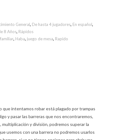
imiento General
,
De hasta 4 jugadores
,
En español
,
e 8 Años
,
Rápidos
familiar
,
Haba
,
juego de mesa
,
Rapido
o que intentamos robar está plagado por trampas
código y pasar las barreras que nos encontraremos,
ultiplicación y división, podremos superar la
 que usemos con una barrera no podremos usarlos
arrera, si ya no tienes opciones para abrir una