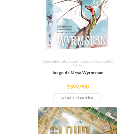
Competitivos
,
En español
,
Juego de Mesa
,
Maldito
Games
Juego de Mesa Wyrmspan
$
399,900
Añadir al carrito