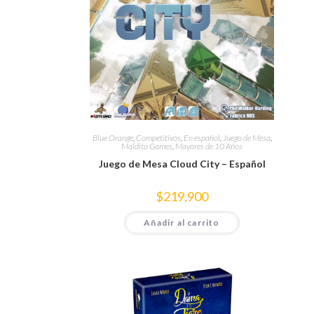
Blue Orange
,
Competitivos
,
En español
,
Juego de Mesa
,
Maldito Games
,
Mayores de 10 Años
Juego de Mesa Cloud City – Español
$
219,900
Añadir al carrito