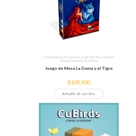
Competitivos
,
En español
,
Juego de Mesa
,
Maldito
Games
,
Mayores de 8 Años
Juego de Mesa La Dama y el Tigre
$
109,900
Añadir al carrito