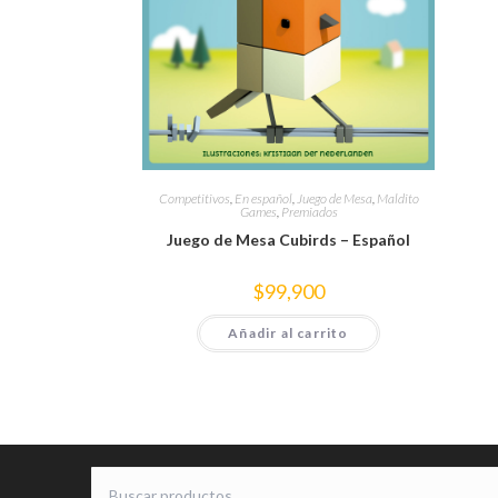
Competitivos
,
En español
,
Juego de Mesa
,
Maldito
Games
,
Premiados
Juego de Mesa Cubirds – Español
$
99,900
Añadir al carrito