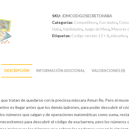
SKU:
JDMCODIGOSECRETOHABA
Categorías:
Competitivos
,
Con dados
,
Conoc
Haba
,
Habilidades
,
Juego de Mesa
,
Mayores d
Etiquetas:
Codigo secreto 13 + 4
,
educativo
,
DESCRIPCIÓN
INFORMACIÓN ADICIONAL
VALORACIONES (0)
 que tratan de quedarse con la preciosa máscara Amun Re, Pero el muse
 objetivo es llegar antes que los demás ladrones, para poder descubrir el 
los números que caigan y de operaciones matemáticas como suma, resta, m
 necesitemos para descubrir el código de esa barrera, pero los números
s mejor pues los números que sobren los podemos usar en la siguiente b