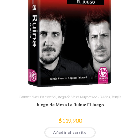
Competitivos
,
En español
,
Juego de Mesa
,
Mayores de 10 Años
,
Tranjis
Juego de Mesa La Ruina: El Juego
$
119,900
Añadir al carrito