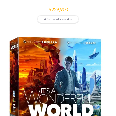
$
229,900
Añadir al carrito