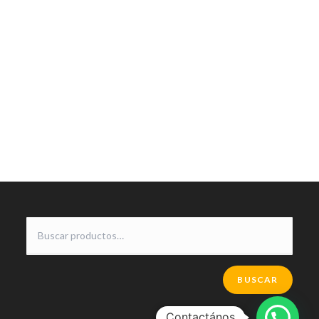
BUSCAR
Contactános