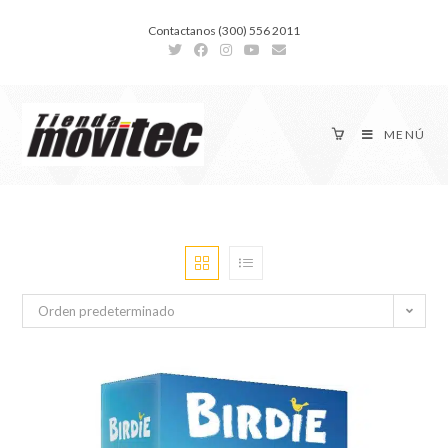
Contactanos (300) 556 2011
MENÚ
Orden predeterminado