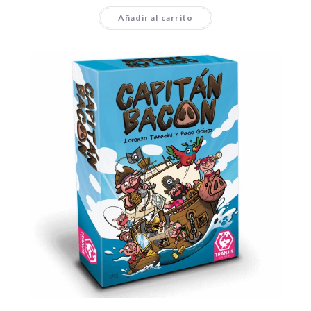
Añadir al carrito