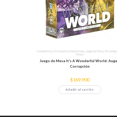
Competitivos
,
En español
,
Expansiones
,
Juego de Mesa
,
Sin catego
Tranjis
Juego de Mesa It’s A Wonderful World: Auge
Corrupción
$
169,900
Añadir al carrito