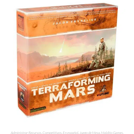
Administrar Recursos
,
Competitivos
,
En español
,
Juego de Mesa
,
Maldito Games
,