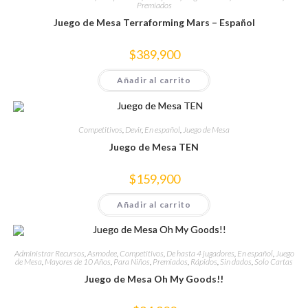
Premiados
Juego de Mesa Terraforming Mars – Español
$
389,900
Añadir al carrito
Competitivos
,
Devir
,
En español
,
Juego de Mesa
Juego de Mesa TEN
$
159,900
Añadir al carrito
Administrar Recursos
,
Asmodee
,
Competitivos
,
De hasta 4 jugadores
,
En español
,
Juego
de Mesa
,
Mayores de 10 Años
,
Para Niños
,
Premiados
,
Rápidos
,
Sin dados
,
Solo Cartas
Juego de Mesa Oh My Goods!!