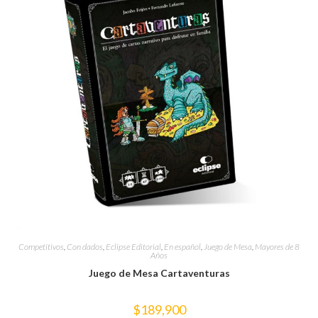
Competitivos
,
Con dados
,
Eclipse Editorial
,
En español
,
Juego de Mesa
,
Mayores de 8
Años
Juego de Mesa Cartaventuras
$
189,900