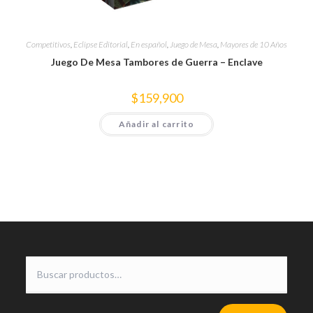
Competitivos
,
Eclipse Editorial
,
En español
,
Juego de Mesa
,
Mayores de 10 Años
Juego De Mesa Tambores de Guerra – Enclave
$
159,900
Añadir al carrito