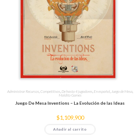
Administrar Recursos
,
Competitivos
,
De hasta 4 jugadores
,
En español
,
Juego de Mesa
,
Maldito Games
Juego De Mesa Inventions – La Evolución de las Ideas
$
1,109,900
Añadir al carrito