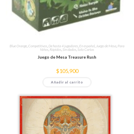
Blue Orange
,
Competitivos
,
De hasta 4 jugadores
,
En español
,
Juego de Mesa
,
Para
Niños
,
Rápidos
,
Sin dados
,
Solo Cartas
Juego de Mesa Treasure Rush
$
105,900
Añadir al carrito