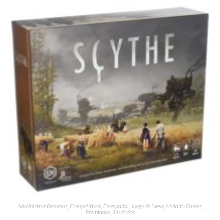
Administrar Recursos
,
Competitivos
,
En español
,
Juego de Mesa
,
Maldito Games
,
Premiados
,
Sin dados