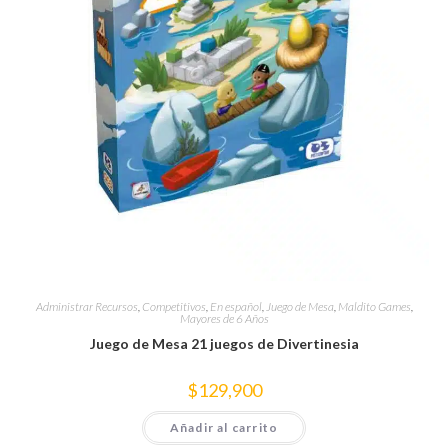
Administrar Recursos
,
Competitivos
,
En español
,
Juego de Mesa
,
Maldito Games
,
Mayores de 6 Años
Juego de Mesa 21 juegos de Divertinesia
$
129,900
Añadir al carrito