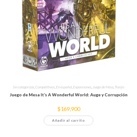
Sin categorizar
,
Competitivos
,
En español
,
Expansiones
,
Juego de Mesa
,
Tranjis
Juego de Mesa It’s A Wonderful World: Auge y Corrupción
$
169,900
Añadir al carrito