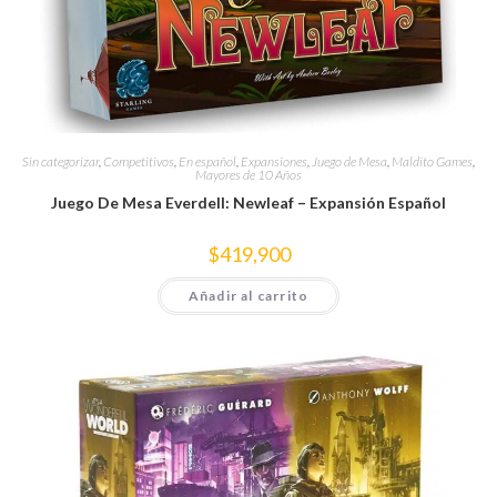
Sin categorizar
,
Competitivos
,
En español
,
Expansiones
,
Juego de Mesa
,
Maldito Games
,
Mayores de 10 Años
Juego De Mesa Everdell: Newleaf – Expansión Español
$
419,900
Añadir al carrito