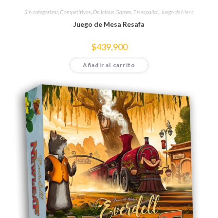
Sin categorizar
,
Competitivos
,
Delicious Games
,
En español
,
Juego de Mesa
Juego de Mesa Resafa
$
439,900
Añadir al carrito