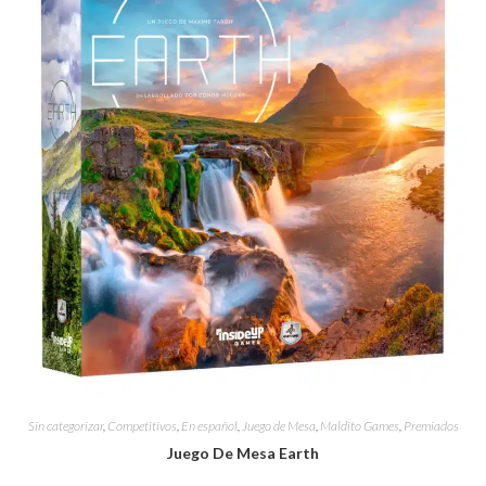
Sin categorizar
,
Competitivos
,
En español
,
Juego de Mesa
,
Maldito Games
,
Premiados
Juego De Mesa Earth