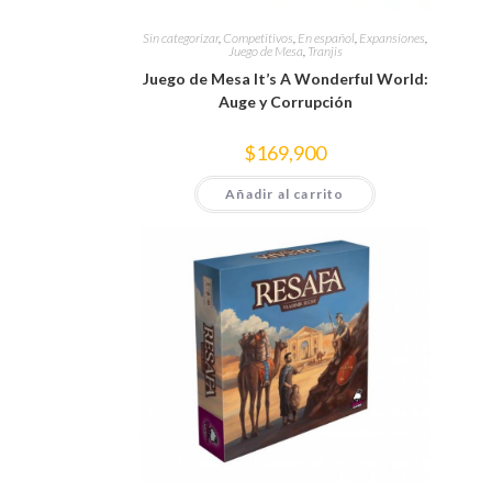
Sin categorizar
,
Competitivos
,
En español
,
Expansiones
,
Juego de Mesa
,
Tranjis
Juego de Mesa It’s A Wonderful World:
Auge y Corrupción
$
169,900
Añadir al carrito