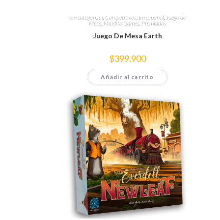
Sin categorizar
,
Competitivos
,
En español
,
Juego de
Mesa
,
Maldito Games
,
Premiados
Juego De Mesa Earth
$
399,900
Añadir al carrito