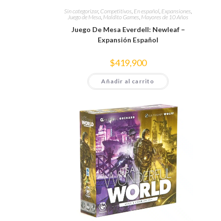
Sin categorizar
,
Competitivos
,
En español
,
Expansiones
,
Juego de Mesa
,
Maldito Games
,
Mayores de 10 Años
Juego De Mesa Everdell: Newleaf –
Expansión Español
$
419,900
Añadir al carrito