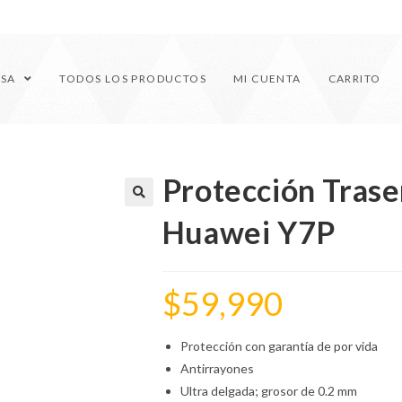
ESA
TODOS LOS PRODUCTOS
MI CUENTA
CARRITO
Protección Traser
🔍
Huawei Y7P
$
59,990
Protección con garantía de por vida
Antirrayones
Ultra delgada; grosor de 0.2 mm