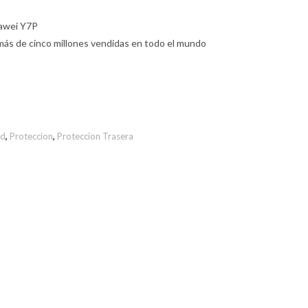
uawei Y7P
más de cinco millones vendidas en todo el mundo
ld
,
Proteccion
,
Proteccion Trasera