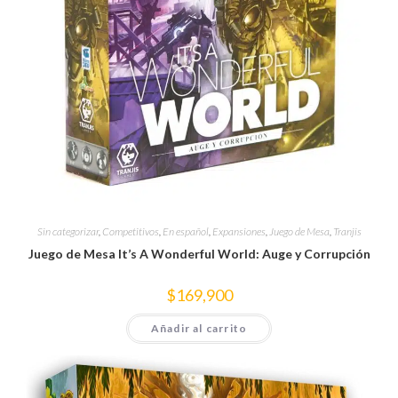
Sin categorizar
,
Competitivos
,
En español
,
Expansiones
,
Juego de Mesa
,
Tranjis
Juego de Mesa It’s A Wonderful World: Auge y Corrupción
$
169,900
Añadir al carrito