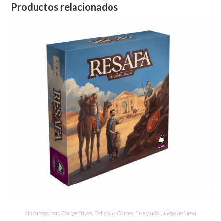
Productos relacionados
Sin categorizar
,
Competitivos
,
Delicious Games
,
En español
,
Juego de Mesa