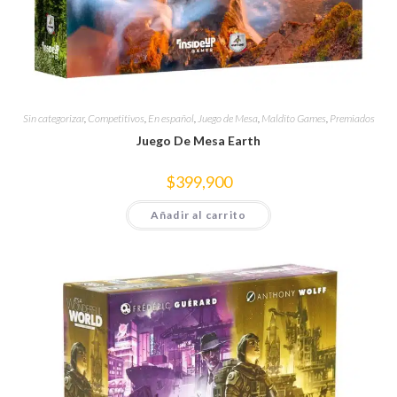
Sin categorizar
,
Competitivos
,
En español
,
Juego de Mesa
,
Maldito Games
,
Premiados
Juego De Mesa Earth
$
399,900
Añadir al carrito