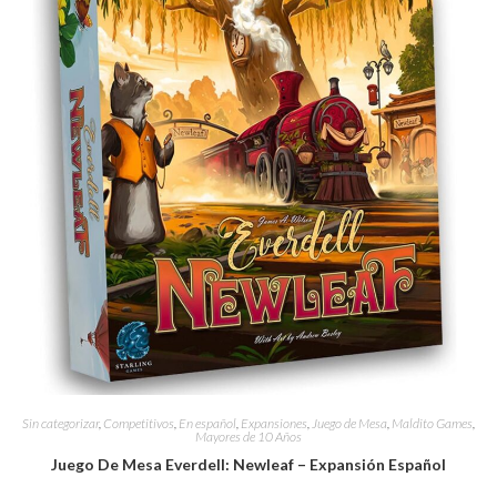
Sin categorizar
,
Competitivos
,
En español
,
Expansiones
,
Juego de Mesa
,
Maldito Games
,
Mayores de 10 Años
Juego De Mesa Everdell: Newleaf – Expansión Español