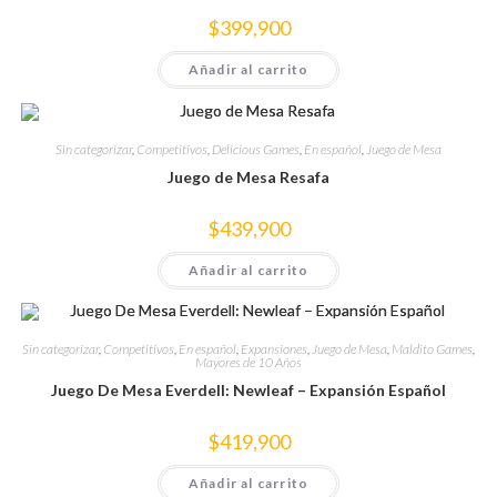
$
399,900
Añadir al carrito
Sin categorizar
,
Competitivos
,
Delicious Games
,
En español
,
Juego de Mesa
Juego de Mesa Resafa
$
439,900
Añadir al carrito
Sin categorizar
,
Competitivos
,
En español
,
Expansiones
,
Juego de Mesa
,
Maldito Games
,
Mayores de 10 Años
Juego De Mesa Everdell: Newleaf – Expansión Español
$
419,900
Añadir al carrito