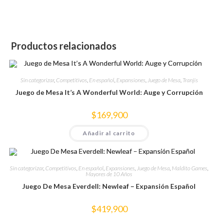
Productos relacionados
Sin categorizar
,
Competitivos
,
En español
,
Expansiones
,
Juego de Mesa
,
Tranjis
Juego de Mesa It’s A Wonderful World: Auge y Corrupción
$
169,900
Añadir al carrito
Sin categorizar
,
Competitivos
,
En español
,
Expansiones
,
Juego de Mesa
,
Maldito Games
,
Mayores de 10 Años
Juego De Mesa Everdell: Newleaf – Expansión Español
$
419,900