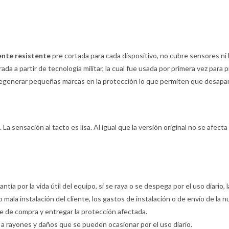
ente resistente
pre cortada para cada dispositivo, no cubre sensores ni 
ada a partir de tecnología militar, la cual fue usada por primera vez para 
egenerar pequeñas marcas en la protección lo que permiten que desaparez
La sensación al tacto es lisa. Al igual que la versión original no se afecta 
rantía por la vida útil del equipo, si se raya o se despega por el uso diario
o mala instalación del cliente, los gastos de instalación o de envío de la
te de compra y entregar la protección afectada.
ia a rayones y daños que se pueden ocasionar por el uso diario.