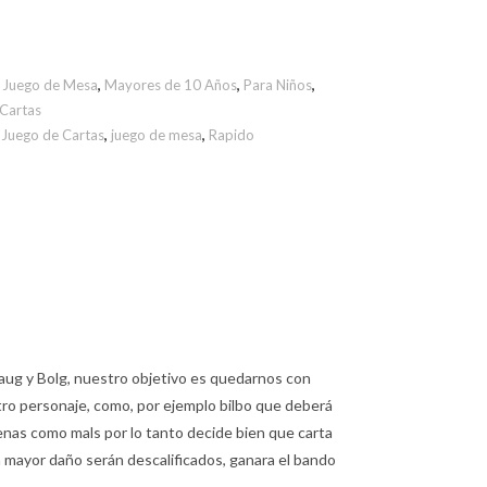
,
Juego de Mesa
,
Mayores de 10 Años
,
Para Niños
,
 Cartas
L Juego de Cartas
,
juego de mesa
,
Rapido
Smaug y Bolg, nuestro objetivo es quedarnos con
tro personaje, como, por ejemplo bilbo que deberá
uenas como mals por lo tanto decide bien que carta
on mayor daño serán descalificados, ganara el bando