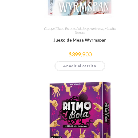
Competitivos
,
En español
,
Juego de Mesa
,
Maldito
Games
Juego de Mesa Wyrmspan
$
399,900
Añadir al carrito