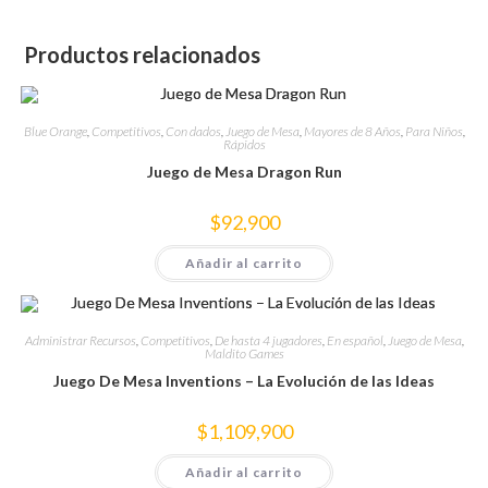
Productos relacionados
Blue Orange
,
Competitivos
,
Con dados
,
Juego de Mesa
,
Mayores de 8 Años
,
Para Niños
,
Rápidos
Juego de Mesa Dragon Run
$
92,900
Añadir al carrito
Administrar Recursos
,
Competitivos
,
De hasta 4 jugadores
,
En español
,
Juego de Mesa
,
Maldito Games
Juego De Mesa Inventions – La Evolución de las Ideas
$
1,109,900
Añadir al carrito