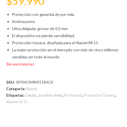
$
59,990
Protección con garantía de por vida
Antirrayones
Ultra delgada; grosor de 0.2 mm
El dispositivo no pierde sensibilidad
Protección trasera, diseñada para el Xiaomi Mi 11
La mejor protección en el mercado con más de cinco millones
vendidas en todo el mundo
Sin existencias
SKU:
ISPXIAOMIMI11BACK
Categoría:
Xiaomi
Etiquetas:
Celular
,
Invisible shield
,
Proteccion
,
Proteccion Trasera
,
Xiaomi mi 11