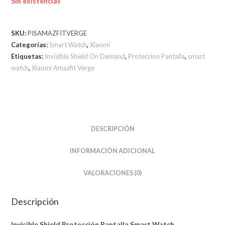
Sin existencias
SKU:
PISAMAZFITVERGE
Categorías:
Smart Watch
,
Xiaomi
Etiquetas:
Invisible Shield On Demand
,
Proteccion Pantalla
,
smart
watch
,
Xiaomi Amazfit Verge
DESCRIPCIÓN
INFORMACIÓN ADICIONAL
VALORACIONES (0)
Descripción
Invisible Shield Protección Pantalla Smart Watch