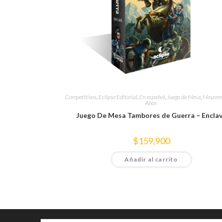
Competitivos
,
Eclipse Editorial
,
En español
,
Juego de Mesa
,
Mayores
Años
Juego De Mesa Tambores de Guerra – Encla
$
159,900
Añadir al carrito