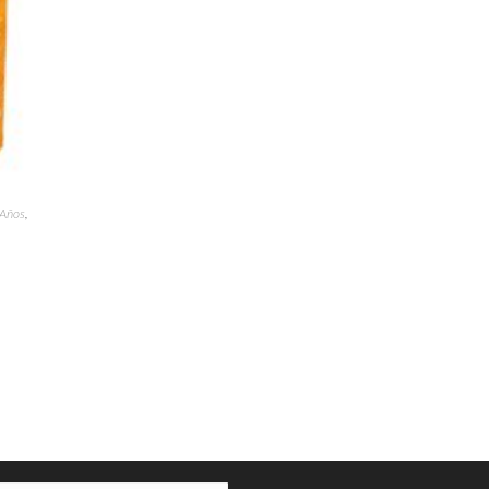
 Años
,