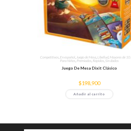
Competitivos
,
En español
,
Juego de Mesa
,
Libellud
,
Mayores de 10
Para Niños
,
Premiados
,
Rápidos
,
Sin dados
Juego De Mesa Dixit Clásico
$
198,900
Añadir al carrito