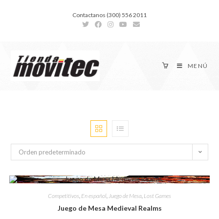
Contactanos (300) 556 2011
MENÚ
Orden predeterminado
Competitivos
,
En español
,
Juego de Mesa
,
Lost Games
Juego de Mesa Medieval Realms