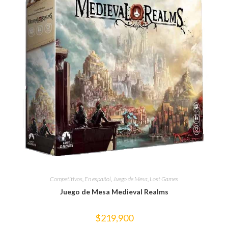
Competitivos
,
En español
,
Juego de Mesa
,
Lost Games
Juego de Mesa Medieval Realms
$
219,900