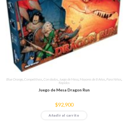
Blue Orange
,
Competitivos
,
Con dados
,
Juego de Mesa
,
Mayores de 8 Años
,
Para Niños
,
Rápidos
Juego de Mesa Dragon Run
$
92,900
Añadir al carrito