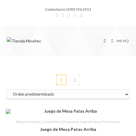
Saltar
Contactanos (300) 556 2011
al
contenido
MENÚ
Boqueron Games
,
Competitivos
,
En español
,
Juego de Mesa
,
Party Games
Juego de Mesa Patas Arriba