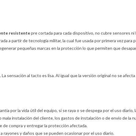
ente resistente
pre cortada para cada dispositivo, no cubre sensores ni 
ada a partir de tecnología militar, la cual fue usada por primera vez para 
egenerar pequeñas marcas en la protección lo que permiten que desaparez
La sensación al tacto es lisa. Al igual que la versión original no se afecta 
rantía por la vida útil del equipo, si se raya o se despega por el uso diario
o mala instalación del cliente, los gastos de instalación o de envío de la
te de compra y entregar la protección afectada.
ia a rayones y daños que se pueden ocasionar por el uso diario.