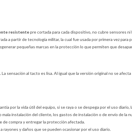
ente resistente
pre cortada para cada dispositivo, no cubre sensores ni 
ada a partir de tecnología militar, la cual fue usada por primera vez para 
egenerar pequeñas marcas en la protección lo que permiten que desaparez
La sensación al tacto es lisa. Al igual que la versión original no se afecta 
rantía por la vida útil del equipo, si se raya o se despega por el uso diario
o mala instalación del cliente, los gastos de instalación o de envío de la
te de compra y entregar la protección afectada.
ia a rayones y daños que se pueden ocasionar por el uso diario.