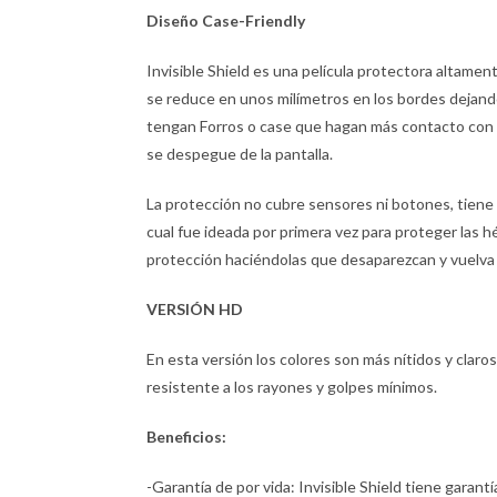
Diseño Case-Friendly
Invisible Shield es una película protectora altamen
se reduce en unos milímetros en los bordes dejando
tengan Forros o case que hagan más contacto con la 
se despegue de la pantalla.
La protección no cubre sensores ni botones, tiene un
cual fue ideada por primera vez para proteger las 
protección haciéndolas que desaparezcan y vuelva a
VERSIÓN HD
En esta versión los colores son más nítidos y claros. 
resistente a los rayones y golpes mínimos.
Beneficios:
-Garantía de por vida: Invisible Shield tiene garantía