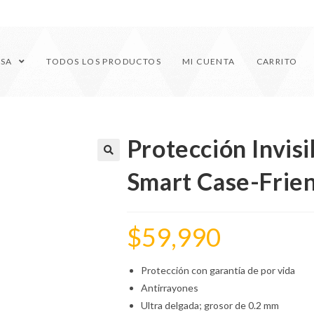
ESA
TODOS LOS PRODUCTOS
MI CUENTA
CARRITO
Protección Invis
🔍
Smart Case-Frie
$
59,990
Protección con garantía de por vida
Antirrayones
Ultra delgada; grosor de 0.2 mm