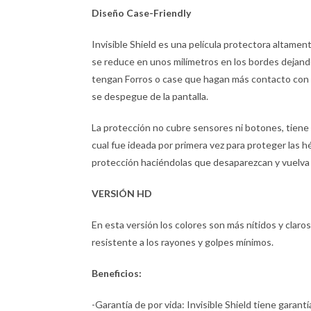
Diseño Case-Friendly
Invisible Shield es una película protectora altamen
se reduce en unos milímetros en los bordes dejando
tengan Forros o case que hagan más contacto con la 
se despegue de la pantalla.
La protección no cubre sensores ni botones, tiene un
cual fue ideada por primera vez para proteger las 
protección haciéndolas que desaparezcan y vuelva a
VERSIÓN HD
En esta versión los colores son más nítidos y claros. 
resistente a los rayones y golpes mínimos.
Beneficios:
-Garantía de por vida: Invisible Shield tiene garantía