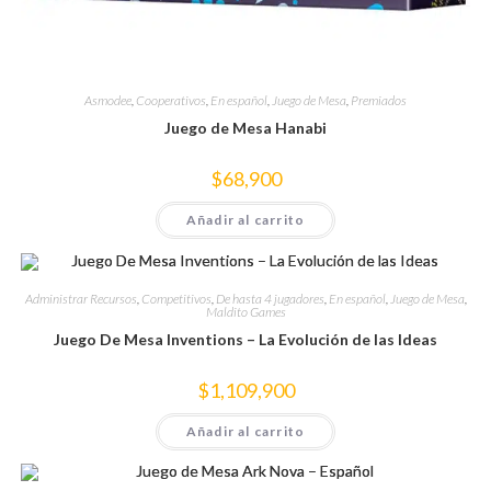
Asmodee
,
Cooperativos
,
En español
,
Juego de Mesa
,
Premiados
Juego de Mesa Hanabi
$
68,900
Añadir al carrito
Administrar Recursos
,
Competitivos
,
De hasta 4 jugadores
,
En español
,
Juego de Mesa
,
Maldito Games
Juego De Mesa Inventions – La Evolución de las Ideas
$
1,109,900
Añadir al carrito