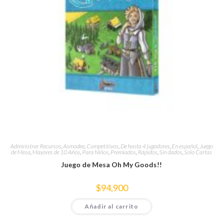
Administrar Recursos
,
Asmodee
,
Competitivos
,
De hasta 4 jugadores
,
En español
,
Juego
de Mesa
,
Mayores de 10 Años
,
Para Niños
,
Premiados
,
Rápidos
,
Sin dados
,
Solo Cartas
Juego de Mesa Oh My Goods!!
$
94,900
Añadir al carrito