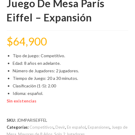
Juego De Mesa París
Eiffel – Expansión
$
64,900
Tipo de juego: Competitivo.
Edad: 8 años en adelante.
Número de Jugadores: 2 jugadores.
Tiempo de Juego: 20 a 30 minutos.
Clasificación (1-5): 2.00
Idioma: español.
Sin existencias
SKU:
JDMPARISEIFFEL
Categorías:
Competitivos
,
Devir
,
En español
,
Expansiones
,
Juego de
Mesa
,
Mayores de 8 Años
,
Solo 2 Jugadores