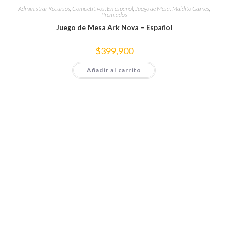
Administrar Recursos
,
Competitivos
,
En español
,
Juego de Mesa
,
Maldito Games
,
Premiados
Juego de Mesa Ark Nova – Español
$
399,900
Añadir al carrito