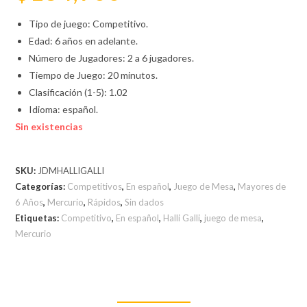
Tipo de juego: Competitivo.
Edad: 6 años en adelante.
Número de Jugadores: 2 a 6 jugadores.
Tiempo de Juego: 20 minutos.
Clasificación (1-5): 1.02
Idioma: español.
Sin existencias
SKU:
JDMHALLIGALLI
Categorías:
Competitivos
,
En español
,
Juego de Mesa
,
Mayores de
6 Años
,
Mercurio
,
Rápidos
,
Sin dados
Etiquetas:
Competitivo
,
En español
,
Halli Galli
,
juego de mesa
,
Mercurio