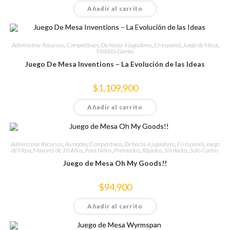
Añadir al carrito
Administrar Recursos
,
Competitivos
,
De hasta 4 jugadores
,
En español
,
Juego de Mesa
,
Maldito Games
Juego De Mesa Inventions – La Evolución de las Ideas
$
1,109,900
Añadir al carrito
Administrar Recursos
,
Asmodee
,
Competitivos
,
De hasta 4 jugadores
,
En español
,
Juego
de Mesa
,
Mayores de 10 Años
,
Para Niños
,
Premiados
,
Rápidos
,
Sin dados
,
Solo Cartas
Juego de Mesa Oh My Goods!!
$
94,900
Añadir al carrito