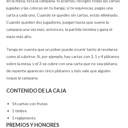
en la mesa, toca la campana. Si aciertas, recoges todas las cartas
jugadas y las colocas en tu baraja; si te equivocas, pagas una
carta a cada uno. Cuando te quedes sin cartas, estás eliminado.
Cuando queden dos jugadores, juegan hasta que suene la
campana una vez más; entonces, la partida termina y gana el
mazo más alto.
Tenga en cuenta que un póker puede ocurrir tanto al revelarse
como al cubrirse. Si, por ejemplo, hay cartas con 3, 1 y 4 plátanos
sobre la mesa, y el 3 se cubre con una carta que no sea plátano,
de repente aparecen cinco plátanos y más vale que alguien
toque la campana.
CONTENIDO DE LA CAJA
56 cartas con frutas
1 timbre
1 reglamento
PREMIOS Y HONORES