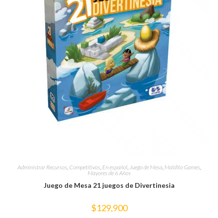
Administrar Recursos
,
Competitivos
,
En español
,
Juego de Mesa
,
Maldito Games
,
Mayores de 6 Años
Juego de Mesa 21 juegos de Divertinesia
$
129,900