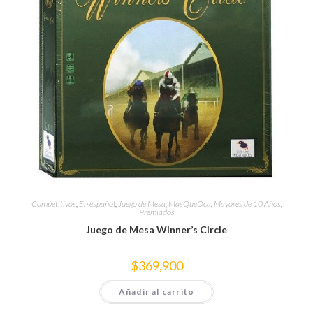
Competitivos
,
En español
,
Juego de Mesa
,
MasQueOca
,
Mayores de 10 Años
,
Premiados
Juego de Mesa Winner’s Circle
$
369,900
Añadir al carrito